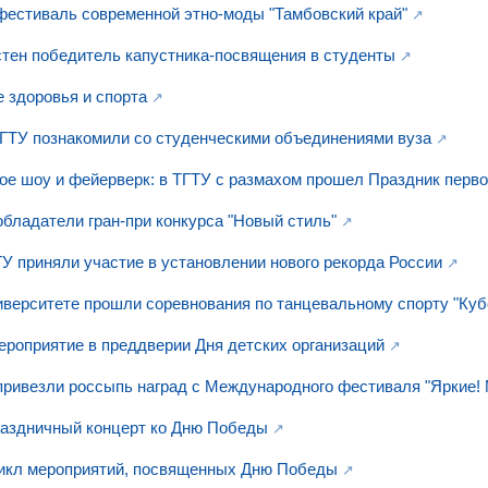
фестиваль современной этно-моды "Тамбовский край"
стен победитель капустника-посвящения в студенты
е здоровья и спорта
ГТУ познакомили со студенческими объединениями вуза
ное шоу и фейерверк: в ТГТУ с размахом прошел Праздник перв
обладатели гран-при конкурса "Новый стиль"
 приняли участие в установлении нового рекорда России
иверситете прошли соревнования по танцевальному спорту "Куб
ероприятие в преддверии Дня детских организаций
ривезли россыпь наград с Международного фестиваля "Яркие! М
аздничный концерт ко Дню Победы
цикл мероприятий, посвященных Дню Победы