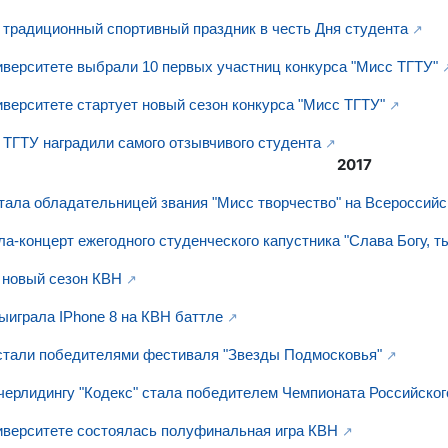
 традиционный спортивный праздник в честь Дня студента
иверситете выбрали 10 первых участниц конкурса "Мисс ТГТУ"
иверситете стартует новый сезон конкурса "Мисс ТГТУ"
 ТГТУ наградили самого отзывчивого студента
2017
тала обладательницей звания "Мисс творчество" на Всероссийс
а-концерт ежегодного студенческого капустника "Слава Богу, т
 новый сезон КВН
ыиграла IPhone 8 на КВН баттле
стали победителями фестиваля "Звезды Подмосковья"
черлидингу "Кодекс" стала победителем Чемпионата Российског
иверситете состоялась полуфинальная игра КВН