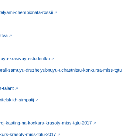
itelyami-chempionata-rossii
stva
amuyu-krasivuyu-studentku
vybrali-samuyu-druzhelyubnuyu-uchastnitsu-konkursa-miss-tgtu
-talant
itelskikh-simpatij
oroj-kasting-na-konkurs-krasoty-miss-tgtu-2017
nkurs-krasoty-miss-tgtu-2017