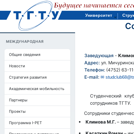
Университет
Стру
С
МЕЖДУНАРОДНАЯ
Общие сведения
Заведующая
-
Климо
Адрес:
ул. Мичуринска
Новости
Телефон:
(4752) 63-11
E-mail:
studclub68@ts
Стратегия развития
Академическая мобильность
Студенческий клу
Партнеры
сотрудников ТГТУ.
Проекты
Сотрудники студенчес
Климова М.Г.
– завед
Программа I-PET
Касаткин Роман
– ин