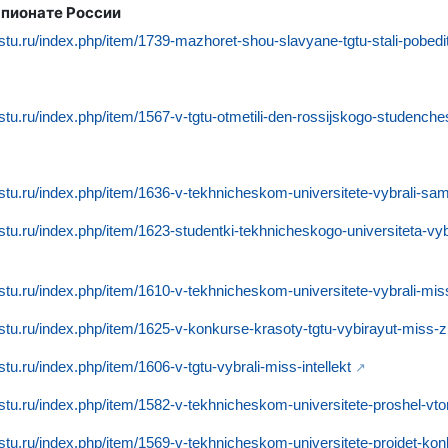
пионате России
.tstu.ru/index.php/item/1739-mazhoret-shou-slavyane-tgtu-stali-pobed
.tstu.ru/index.php/item/1567-v-tgtu-otmetili-den-rossijskogo-studenche
.tstu.ru/index.php/item/1636-v-tekhnicheskom-universitete-vybrali-s
.tstu.ru/index.php/item/1623-studentki-tekhnicheskogo-universiteta-
.tstu.ru/index.php/item/1610-v-tekhnicheskom-universitete-vybrali-miss
.tstu.ru/index.php/item/1625-v-konkurse-krasoty-tgtu-vybirayut-miss-zr
tstu.ru/index.php/item/1606-v-tgtu-vybrali-miss-intellekt
.tstu.ru/index.php/item/1582-v-tekhnicheskom-universitete-proshel-vt
.tstu.ru/index.php/item/1569-v-tekhnicheskom-universitete-projdet-ko