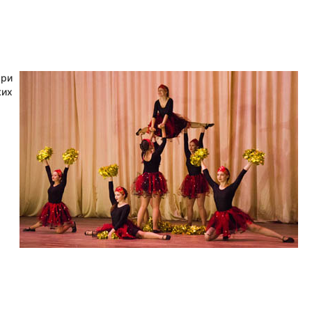
три
ких