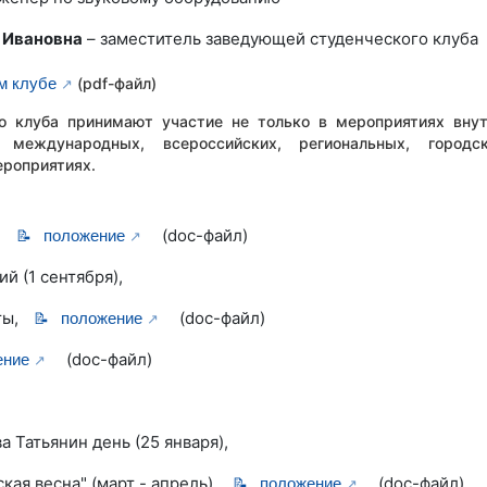
 Ивановна
– заместитель заведующей студенческого клуба
м клубе
(pdf-файл)
го клуба принимают участие не только в мероприятиях вну
международных, всероссийских, региональных, городс
ероприятиях.
,
(doc-файл)
положение
й (1 сентября),
ты,
(doc-файл)
положение
(doc-файл)
ение
а Татьянин день (25 января),
кая весна" (март - апрель),
(doc-файл)
положение