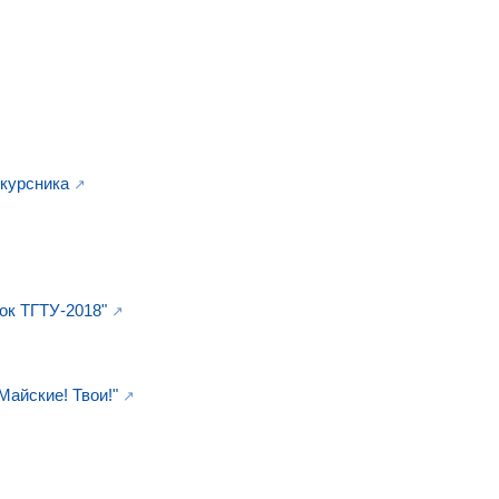
окурсника
ок ТГТУ-2018"
айские! Твои!"