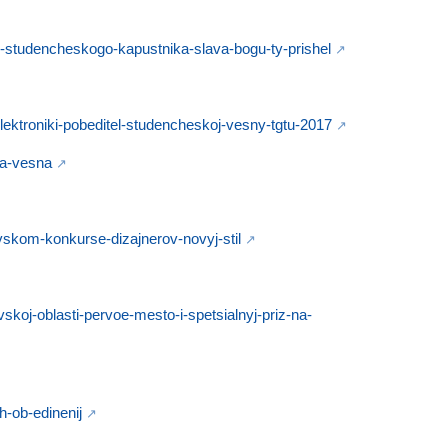
go-studencheskogo-kapustnika-slava-bogu-ty-prishel
ioelektroniki-pobeditel-studencheskoj-vesny-tgtu-2017
ya-vesna
ovskom-konkurse-dizajnerov-novyj-stil
vskoj-oblasti-pervoe-mesto-i-spetsialnyj-priz-na-
h-ob-edinenij