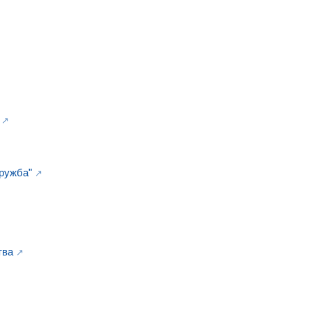
ружба"
тва