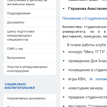
Приложение к диплому на
английском языке
Глушкова Анастасия
Подразделения
Положение о Студенческо
Документы
Коллективы студенческо
университета, но и в 
Центр подготовки
международных
фестивалях, конкурсах, м
специалистов
В плане работы клуба:
СМИ о нас
конкурс "Мисс ТГТУ" 
Выпускники
проведение Дня Знани
Участие в международных
посвящение в студен
консорциумах
игры КВН,
полож
СОЦИАЛЬНО-
новогодние вечера,
ВОСПИТАТЕЛЬНАЯ
праздник студенчеств
Нормативные документы
фестиваль "Студенчес