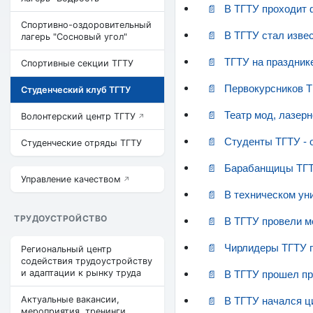
В ТГТУ проходит 
Спортивно-оздоровительный
В ТГТУ стал изве
лагерь "Сосновый угол"
ТГТУ на праздник
Спортивные секции ТГТУ
Первокурсников Т
Студенческий клуб ТГТУ
Театр мод, лазер
Волонтерский центр ТГТУ
Студенты ТГТУ - 
Студенческие отряды ТГТУ
Барабанщицы ТГТУ
Управление качеством
В техническом ун
ТРУДОУСТРОЙСТВО
В ТГТУ провели м
Чирлидеры ТГТУ п
Региональный центр
содействия трудоустройству
и адаптации к рынку труда
В ТГТУ прошел пр
Актуальные вакансии,
В ТГТУ начался 
мероприятия, тренинги,