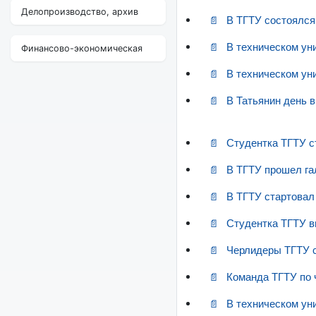
Делопроизводство, архив
В ТГТУ состоялся
В техническом ун
Финансово-экономическая
В техническом ун
В Татьянин день в
Студентка ТГТУ с
В ТГТУ прошел гал
В ТГТУ стартовал
Студентка ТГТУ в
Черлидеры ТГТУ 
Команда ТГТУ по 
В техническом ун