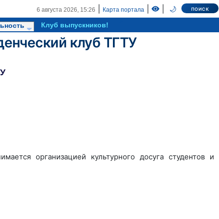
|
|
|
🌙
6 августа 2026,
15:26
Карта портала
Клуб выпускников!
ьность
денческий клуб ТГТУ
ТУ
имается организацией культурного досуга студентов и