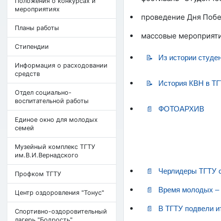
Положения о конкурсах и
мероприятиях
проведение Дня Побед
Планы работы
массовые мероприятия
Стипендии
Из истории студе
Информация о расходовании
средств
История КВН в Т
Отдел социально-
воспитательной работы
ФОТОАРХИВ
Единое окно для молодых
семей
Музейный комплекс ТГТУ
им.В.И.Вернадского
Черлидеры ТГТУ с
Профком ТГТУ
Время молодых – 
Центр оздоровления "Тонус"
В ТГТУ подвели и
Cпортивно-оздоровительный
лагерь "Бодрость"