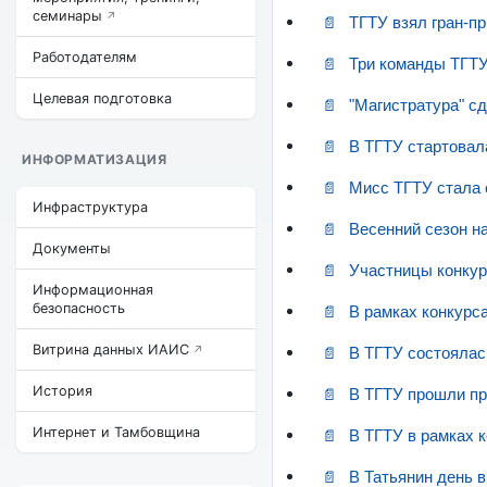
семинары
ТГТУ взял гран-пр
Работодателям
Три команды ТГТУ
Целевая подготовка
"Магистратура" с
В ТГТУ стартовал
ИНФОРМАТИЗАЦИЯ
Мисс ТГТУ стала 
Инфраструктура
Весенний сезон н
Документы
Участницы конкур
Информационная
безопасность
В рамках конкурс
Витрина данных ИАИС
В ТГТУ состоялас
История
В ТГТУ прошли пр
Интернет и Тамбовщина
В ТГТУ в рамках 
В Татьянин день в