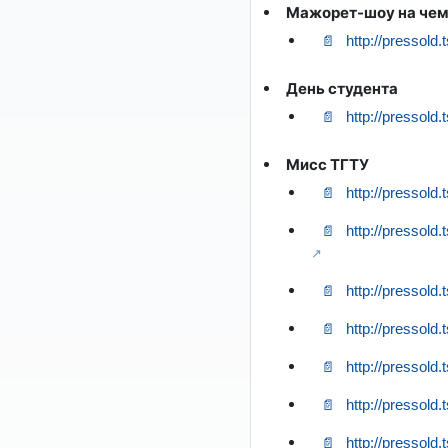
Мажорет-шоу на чем
http://pressold
День студента
http://pressold
Мисс ТГТУ
http://pressold
http://pressold
http://pressold
http://pressold
http://pressold.
http://pressold
http://pressold