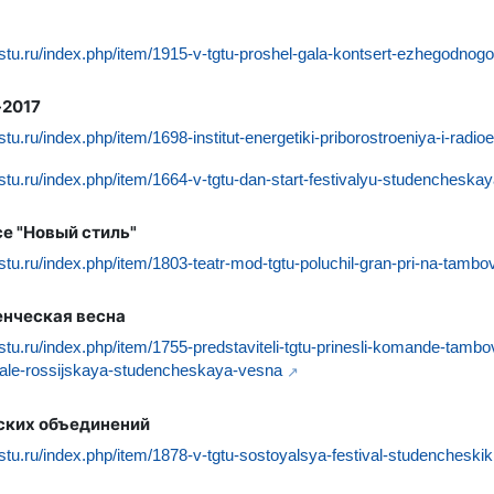
.tstu.ru/index.php/item/1915-v-tgtu-proshel-gala-kontsert-ezhegodno
-2017
tstu.ru/index.php/item/1698-institut-energetiki-priborostroeniya-i-rad
.tstu.ru/index.php/item/1664-v-tgtu-dan-start-festivalyu-studencheska
се "Новый стиль"
.tstu.ru/index.php/item/1803-teatr-mod-tgtu-poluchil-gran-pri-na-tamb
енческая весна
.tstu.ru/index.php/item/1755-predstaviteli-tgtu-prinesli-komande-tambo
vale-rossijskaya-studencheskaya-vesna
ских объединений
.tstu.ru/index.php/item/1878-v-tgtu-sostoyalsya-festival-studencheskik