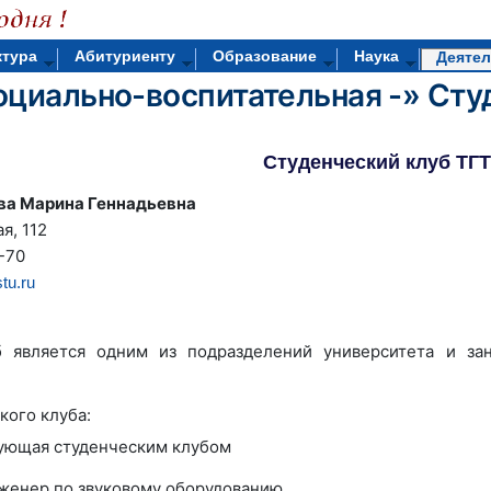
ктура
Абитуриенту
Образование
Наука
Деятел
оциально-воспитательная -»
Сту
Студенческий клуб ТГ
ва Марина Геннадьевна
я, 112
-70
tu.ru
б является одним из подразделений университета и зан
кого клуба:
ующая студенческим клубом
женер по звуковому оборудованию