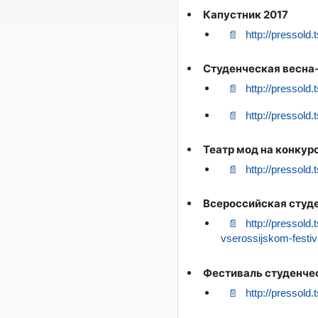
Капустник 2017
http://pressold
Студенческая весна
http://pressold.
http://pressold
Театр мод на конкур
http://pressold
Всероссийская студ
http://pressold
vserossijskom-festi
Фестиваль студенче
http://pressold