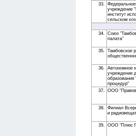
33.
Федеральное
учреждение "
институт исп
сельском хоз
34.
Союз "Тамбо
палата"
35.
Тамбовское 
общественной
36.
Автономное 
учреждение 
образования
процедур"
37.
ООО "Правов
38.
Филиал Всеро
и радиовещат
39.
ООО "Плюс Г