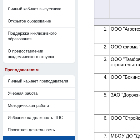
Личный кабинет выпускника
Открытое образование
1.
ООО "Агроте
Поддержка инклюзивного
образования
2.
ООО фирма "
О предоставлении
академического отпуска
3.
ООО "Тамбов
строительств
Преподавателям
4.
ООО "Бокинск
Личный кабинет преподавателя
Учебная работа
5.
ЗАО "Дорожно
Методическая работа
Избрание на должность ППС
6.
ООО "Стройк
Проектная деятельность
7.
МБОУ ДО "Де