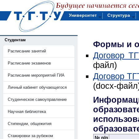
Университет
Структура
Студентам
Формы и о
Расписание занятий
Договор ТГ
файл)
Расписание экзаменов
Договор ТГ
Расписание мероприятий ГИА
(docx-файл
Личный кабинет обучающегося
Информа
Студенческое самоуправление
образов
Научная библиотека
использо
Стипендии, общежития
образоват
Стажировки за рубежом
№ п/п