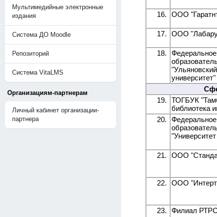
Мультимедийные электронные
16.
ООО "Гаратнт
издания
17.
ООО "Лабару
Система ДО Moodle
18.
Федеральное
Репозиторий
образовател
"Ульяновский
Система VitaLMS
университет"
Сфе
Организациям-партнерам
19.
ТОГБУК "Там
библиотека и
Личный кабинет организации-
партнера
20.
Федеральное
образовател
"Университет
21.
ООО "Станда
22.
ООО "Интерт
23.
Филиал РТРС