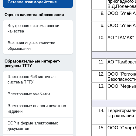
прикладного 
Сетевое взаимодействие
В.Д.Поленова
8.
ООО "Улей А
Оценка качества образования
9.
ООО "Улей А
Внутренняя система оценки
качества
10.
АО "ТАМАК"
Внешняя оценка качества
образования
Образовательные интернет-
11.
АО "Тамбовск
ресурсы ТГТУ
12.
ООО "Регион
Электронно-библиотечная
Безопасности
система ТГТУ
13.
ООО "Черные
Электронные учебники
Электронные аналоги печатных
14.
Территориал
изданий
страхования 
ЭОР в форме электронных
15.
ООО "СмартА
документов