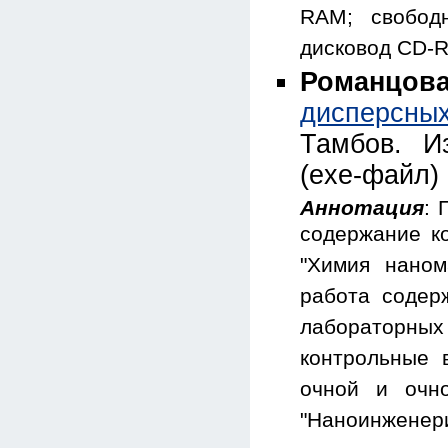
RAM; свобод
дисковод CD-
Романцов
дисперсны
Тамбов. И
(exe-файл)
Аннотация
: 
содержание к
"Химия наном
работа содер
лабораторных 
контрольные 
очной и очно
"Наноинженери