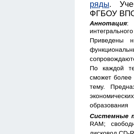
ряды
. Уче
ФГБОУ ВПО 
Аннотация
:
интегрально
Приведены н
функционал
сопровождаютс
По каждой те
сможет более 
тему. Предн
экономическ
образования
Системные т
RAM; свобод