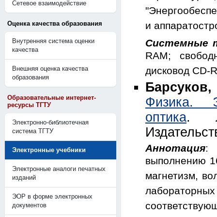
Сетевое взаимодействие
"Энергообеспе
Оценка качества образования
и аппаратостр
Внутренняя система оценки
Системные т
качества
RAM; свобод
Внешняя оценка качества
дисковод CD-
образования
Барсуков,
Образовательные интернет-
Физика. Э
ресурсы ТГТУ
оптика
. Л
Электронно-библиотечная
Издательст
система ТГТУ
Аннотация
:
Электронные учебники
выполнению 16
Электронные аналоги печатных
магнетизм, во
изданий
лабораторн
ЭОР в форме электронных
соответству
документов