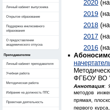
2020
(н
Личный кабинет выпускника
2019
(н
Открытое образование
2018
(н
Поддержка инклюзивного
образования
2017
(н
О предоставлении
академического отпуска
2016
(н
Абоносимов
Преподавателям
начертате
Личный кабинет преподавателя
Методичес
Учебная работа
ФГБОУ ВО "
Методическая работа
Аннотация
: 
методов инже
Избрание на должность ППС
прямая, плоск
Проектная деятельность
первого курса