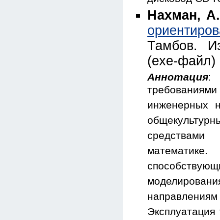
дисковод CD-
Нахман, А.
ориентиров
Тамбов. И
(exe-файл)
Аннотация
:
требованиям
инженерных 
общекультурн
средствами 
математике.
способствующ
моделировани
направлениям
Эксплуатация 