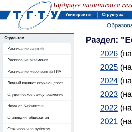
Университет
Структура
Образова
Раздел: "
Студентам
Расписание занятий
2026
(н
Расписание экзаменов
2025
(н
Расписание мероприятий ГИА
2024
(н
Личный кабинет обучающегося
2023
(н
Студенческое самоуправление
2022
(н
Научная библиотека
Стипендии, общежития
2021
(н
Стажировки за рубежом