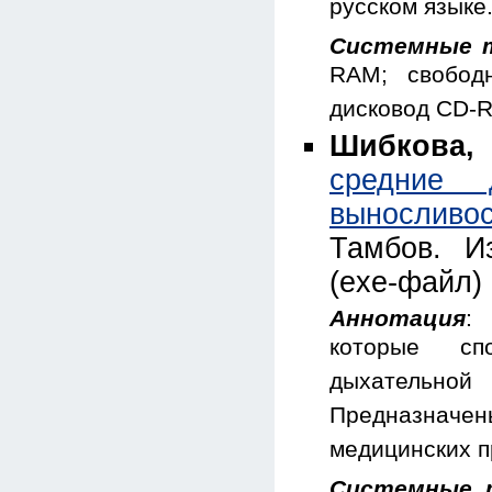
русском языке
Системные т
RAM; свобод
дисковод CD-
Шибкова, 
средние 
выносливо
Тамбов. И
(exe-файл)
Аннотация
:
которые спо
дыхательной
Предназначены
медицинских п
Системные 