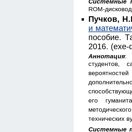
Системные 
ROM-дисковод;
Пучков, Н.
и математи
пособие. Т
2016. (exe-
Аннотация
:
студентов, 
вероятносте
дополнитель
способствующе
его гуманит
методическо
технических ву
Системные т