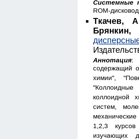
Системные 
ROM-дисковод 
Ткачев, А
Брянкин,
дисперсны
Издательст
Аннотация
:
содержащий о
химии", "По
"Коллоидные
коллоидной х
систем, моле
механические 
1,2,3 курсов
изучающих д