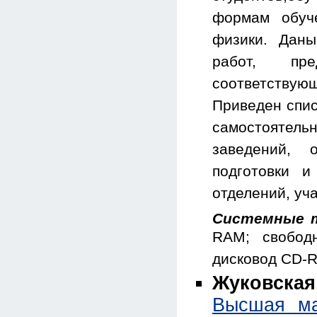
формам обуч
физики. Дан
работ, пр
соответству
Приведен спис
самостоятель
заведений, 
подготовки и
отделений, уч
Системные т
RAM; свобод
дисковод CD-
Жуковская,
Высшая ма