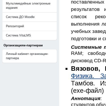
поставленных
Мультимедийные электронные
издания
результатов
список рек
Система ДО Moodle
выполнения л
Репозиторий
учебных завед
Система VitaLMS
подготовки и 
Организациям-партнерам
Системные т
RAM; свобод
Личный кабинет организации-
партнера
дисковод CD-
Вязовов, 
Физика. З
Тамбов. И
(exe-файл)
Аннотация
:
студентов,о