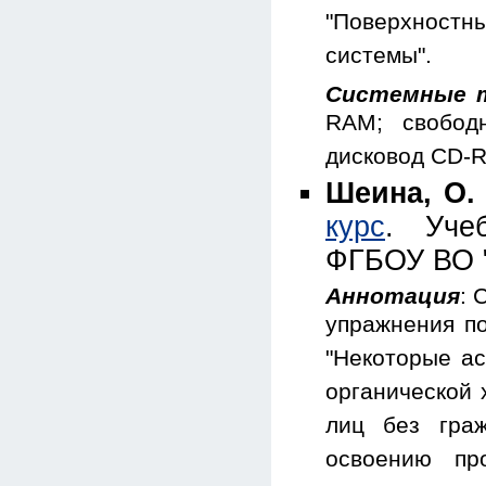
"Поверхностн
системы".
Системные т
RAM; свобод
дисковод CD-
Шеина, О. 
курс
. Уче
ФГБОУ ВО "
Аннотация
: 
упражнения по
"Некоторые ас
органической 
лиц без граж
освоению пр