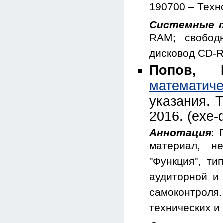
190700 – Техн
Системные т
RAM; свобод
дисковод CD-
Попов, 
математиче
указания. 
2016. (exe-
Аннотация
: 
материал, н
"Функция", т
аудиторной и
самоконтрол
технических и