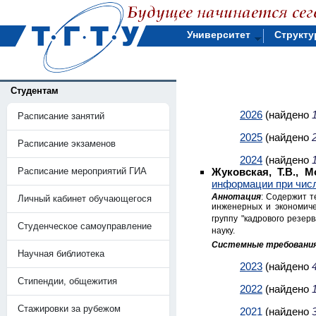
Университет
Структу
Студентам
2026
(найдено
Расписание занятий
2025
(найдено
Расписание экзаменов
2024
(найдено
Расписание мероприятий ГИА
Жуковская, Т.В., М
информации при чис
Аннотация
: Содержит т
Личный кабинет обучающегося
инженерных и экономиче
группу "кадрового резер
Студенческое самоуправление
науку.
Системные требования
Научная библиотека
2023
(найдено
Стипендии, общежития
2022
(найдено
Стажировки за рубежом
2021
(найдено