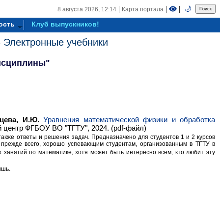
|
|
|
🌙
8 августа 2026,
12:14
Карта портала
ость
Клуб выпускников!
»
Электронные учебники
исциплины"
цева, И.Ю.
Уравнения математической физики и обработка
й центр ФГБОУ ВО "ТГТУ", 2024. (pdf-файл)
также ответы и решения задач. Предназначено для студентов 1 и 2 курсов
 прежде всего, хорошо успевающим студентам, организованным в ТГТУ в
х занятий по математике, хотя может быть интересно всем, кто любит эту
ышь.