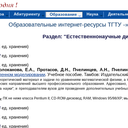
ра
Абитуриенту
Наука
Деятельн
Образование
Образовательные интернет-ресурсы ТГТУ -
Раздел: "Естественнонаучные д
1
ед. хранения)
2
ед. хранения)
1
ед. хранения)
олоканова, Е.А., Протасов, Д.Н., Пчелинцев, А.Н., Пчелин
ленном моделировании
. Учебное пособие. Тамбов: Издательски
еоретический материал и задачи по уравнениям математической физики, а 
ских направлений высшего профессионального образования. Адресовано,
ва науки", и преподавателям вузов для проведения дополнительных учебны
ПК не ниже класса Pentium II; CD-ROM-дисковод; RAM; Windows 95/98/XP; м
:
4
ед. хранения)
1
ед. хранения)
3
ед. хранения)