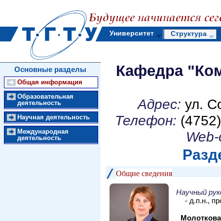
Университет
Структура
Кафедра "Ко
Основные разделы
Общая информация
Образовательная
Адрес:
ул. С
деятельность
Телефон:
(4752)
Научная деятельность
Международная
Web-
деятельность
Разд
Общие сведения
Научный ру
- д.п.н., 
Молоткова