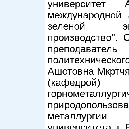
университет
международной 
зеленой эко
производство". 
преподавате
политехническ
Ашотовна Мкртчян
(кафедрой)
горнометалл
природопользо
металлургии 
университета, г.