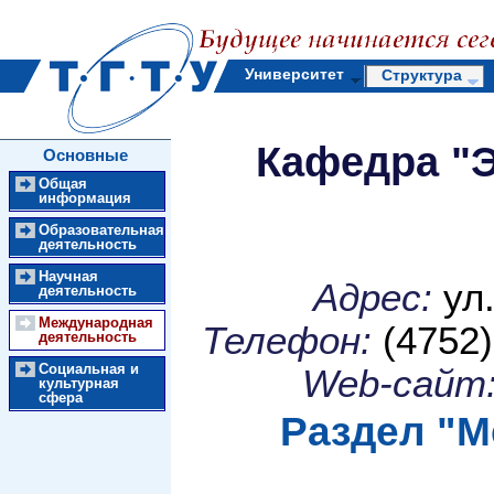
Университет
Структура
Кафедра "Э
Основные
разделы
Общая
информация
Образовательная
деятельность
Научная
Адрес:
ул.
деятельность
Международная
Телефон:
(4752)
деятельность
Социальная и
Web-сайт
культурная
сфера
Раздел "
М