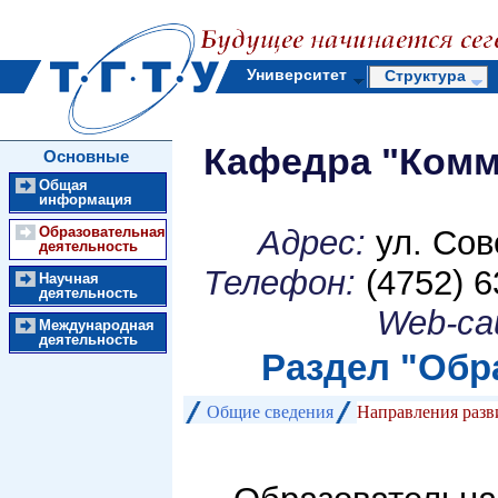
Университет
Структура
Кафедра "Комм
Основные
разделы
Общая
информация
Образовательная
Адрес:
ул. Сов
деятельность
Телефон:
(4752) 6
Научная
деятельность
Web-са
Международная
деятельность
Раздел "
Обр
Общие сведения
Направления разв