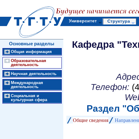
Университет
Структура
Кафедра "Тех
Основные разделы
Общая информация
Образовательная
деятельность
Научная деятельность
Адрес
Международная
Телефон:
(4
деятельность
We
Социальная и
культурная сфера
Раздел "
Об
Общие сведения
Направлени