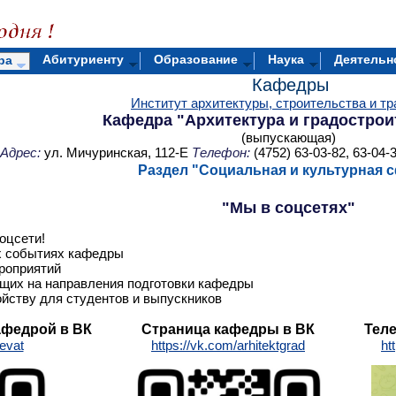
Абитуриенту
Образование
Наука
Деятельн
ра
Кафедры
Институт архитектуры, строительства и тр
Кафедра "Архитектура и градострои
(выпускающая)
Адрес:
ул. Мичуринская, 112-Е
Телефон:
(4752) 63-03-82, 63-04-3
Раздел "
Социальная и культурная 
"Мы в соцсетях"
оцсети!
ых событиях кафедры
роприятий
их на направления подготовки кафедры
йству для студентов и выпускников
афедрой в ВК
Страница кафедры в ВК
Тел
evat
https://vk.com/arhitektgrad
ht