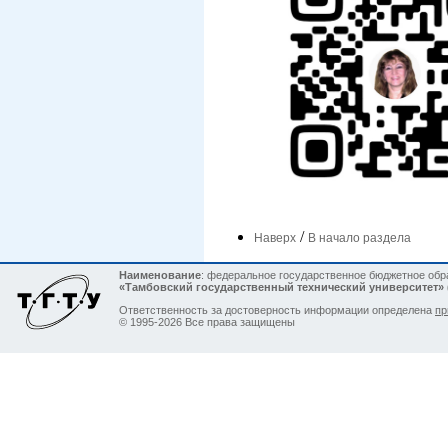
/
Наверх
В начало раздела
Наименование
: федеральное государственное бюджетное об
«Тамбовский государственный технический университет»
Ответственность за достоверность информации определена
пр
© 1995-2026 Все права защищены