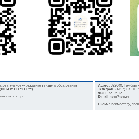
разовательное учреждение высшего образования
Адрес:
392000, Тамбовска
 (ФГБОУ ВО "ТГТУ")
Телефон:
(4752)
63-10-1
Факс:
63-06-43
иказом ректора
E-mail:
tstu@tstu.ru
Письмо вебмастеру
, зво