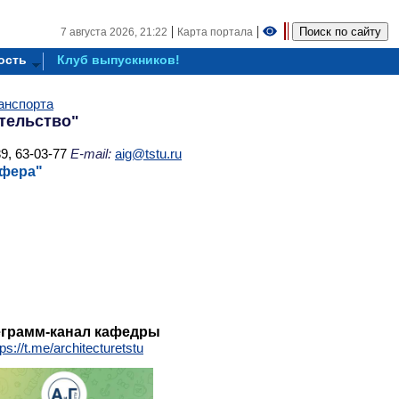
|
|
7 августа 2026,
21:22
Карта портала
ость
Клуб выпускников!
анспорта
тельство"
9, 63-03-77
E-mail:
aig@tstu.ru
сфера"
еграмм-канал кафедры
tps://t.me/architecturetstu