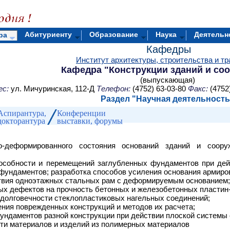
Абитуриенту
Образование
Наука
Деятельн
ра
Кафедры
Институт архитектуры, строительства и тр
Кафедра "Конструкции зданий и со
(выпускающая)
ес:
ул. Мичуринская, 112-Д
Телефон:
(4752) 63-03-80
Факс:
(4752
Раздел "
Научная деятельность
Аспирантура,
Конференции
докторантура
выставки, форумы
о-деформированного состояния оснований зданий и соору
особности и перемещений заглубленных фундаментов при дейс
фундаментов; разработка способов усиления основания армиров
твия одноэтажных стальных рам с деформируемым основанием;
ых дефектов на прочность бетонных и железобетонных пластин
 долговечности стеклопластиковых нагельных соединений;
ения поврежденных конструкций и методов их расчета;
ундаментов разной конструкции при действии плоской системы 
ти материалов и изделий из полимерных материалов