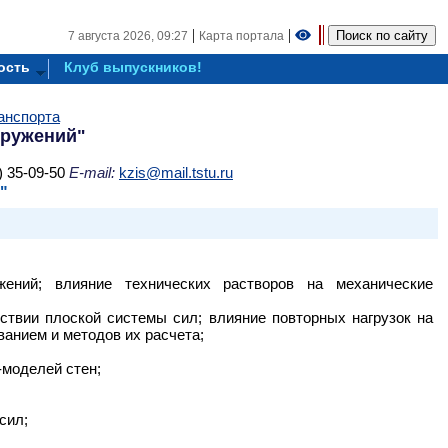
|
|
7 августа 2026,
09:27
Карта портала
ость
Клуб выпускников!
анспорта
оружений"
) 35-09-50
E-mail:
kzis@mail.tstu.ru
"
жений; влияние технических растворов на механические
твии плоской системы сил; влияние повторных нагрузок на
анием и методов их расчета;
-моделей стен;
сил;