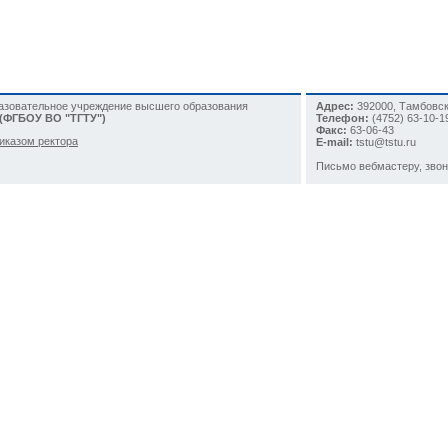
разовательное учреждение высшего образования
Адрес:
392000, Тамбовска
 (ФГБОУ ВО "ТГТУ")
Телефон:
(4752)
63-10-1
Факс:
63-06-43
иказом ректора
E-mail:
tstu@tstu.ru
Письмо вебмастеру
, зво