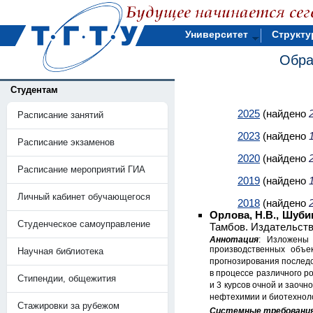
Университет
Структу
Обра
Студентам
2025
(найдено
Расписание занятий
2023
(найдено
Расписание экзаменов
2020
(найдено
Расписание мероприятий ГИА
2019
(найдено
Личный кабинет обучающегося
2018
(найдено
Орлова, Н.В., Шубин
Студенческое самоуправление
Тамбов. Издательств
Аннотация
: Изложены 
производственных объе
Научная библиотека
прогнозирования последс
в процессе различного р
Стипендии, общежития
и 3 курсов очной и заоч
нефтехимии и биотехноло
Стажировки за рубежом
Системные требовани