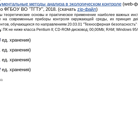
ументальные методы анализа в экологическом контроле
(web-фо
о ФГБОУ ВО "ТГТУ", 2018. (скачать
zip-файл
)
ы теоретические основы и практическое применение наиболее важных инст
 на современные приборы контроля окружающей среды, их принцип дейс
нтов, обучающихся по направлениям 20.03.01 "Техносферная безопасность" и
: ПК не ниже класса Pentium II; CD-ROM-дисковод; 00,00Mb; RAM; Windows 95
я
3
ед. хранения)
1
ед. хранения)
1
ед. хранения)
2
ед. хранения)
ла