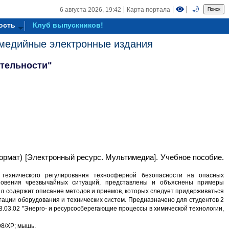
|
|
|
🌙
6 августа 2026,
19:42
Карта портала
ость
Клуб выпускников!
медийные электронные издания
ятельности"
рмат) [Электронный ресурс. Мультимедиа]. Учебное пособие.
технического регулирования техносферной безопасности на опасных
кновения чрезвычайных ситуаций, представлены и объяснены примеры
л содержит описание методов и приемов, которых следует придерживаться
тации оборудования и технических систем. Предназначено для студентов 2
8.03.02 "Энерго- и ресурсосберегающие процессы в химической технологии,
98/XP; мышь.