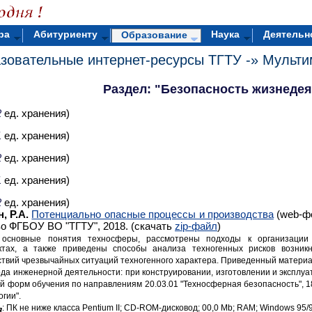
ра
Абитуриенту
Наука
Деятельн
Образование
зовательные интернет-ресурсы ТГТУ -»
Мульти
Раздел: "Безопасность жизнеде
2
ед. хранения)
1
ед. хранения)
2
ед. хранения)
1
ед. хранения)
2
ед. хранения)
, Р.А.
Потенциально опасные процессы и производства
(web-фо
о ФГБОУ ВО "ТГТУ", 2018. (скачать
zip-файл
)
основные понятия техносферы, рассмотрены подходы к организации 
ктах, а также приведены способы анализа техногенных рисков возни
твий чрезвычайных ситуаций техногенного характера. Приведенный материа
ода инженерной деятельности: при конструировании, изготовлении и эксплуа
ной форм обучения по направлениям 20.03.01 "Техносферная безопасность", 1
гии".
: ПК не ниже класса Pentium II; CD-ROM-дисковод; 00,0 Mb; RAM; Windows 95/
я