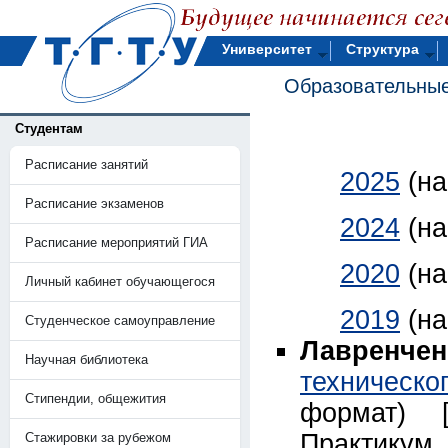
Университет
Структура
Образовательные
Студентам
Расписание занятий
2025
(н
Расписание экзаменов
2024
(н
Расписание мероприятий ГИА
2020
(н
Личный кабинет обучающегося
2019
(н
Студенческое самоуправление
Лавренченк
Научная библиотека
техническо
Стипендии, общежития
формат) [
Практику
Стажировки за рубежом