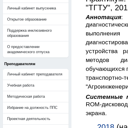
"ТГТУ", 201
Личный кабинет выпускника
Аннотация
:
Открытое образование
диагностическ
Поддержка инклюзивного
выполнени
образования
диагностиров
О предоставлении
устройства р
академического отпуска
методов ди
Преподавателям
обучающихся п
Личный кабинет преподавателя
транспортно-
Учебная работа
"Агроинженери
Системные 
Методическая работа
ROM-дисковод;
Избрание на должность ППС
экрана.
Проектная деятельность
2018
(н