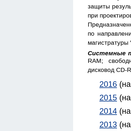
защиты резуль
при проектиро
Предназначен
по направлени
магистратуры 
Системные т
RAM; свобод
дисковод CD-
2016
(н
2015
(н
2014
(н
2013
(н