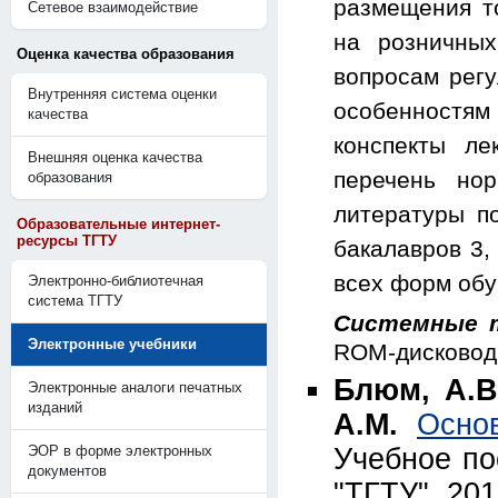
размещения т
Сетевое взаимодействие
на розничны
Оценка качества образования
вопросам регу
Внутренняя система оценки
особенностям
качества
конспекты ле
Внешняя оценка качества
перечень но
образования
литературы по
Образовательные интернет-
ресурсы ТГТУ
бакалавров 3,
всех форм обу
Электронно-библиотечная
система ТГТУ
Системные 
Электронные учебники
ROM-дисковод 
Блюм, А.В.
Электронные аналоги печатных
изданий
А.М.
Осно
ЭОР в форме электронных
Учебное по
документов
"ТГТУ", 201