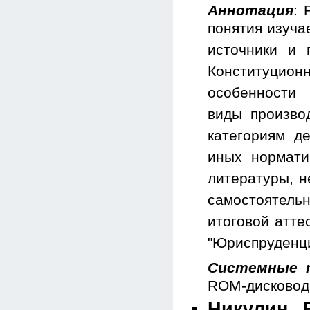
Аннотация
: 
понятия изуча
источники и 
Конституци
особенности 
виды произво
категориям д
иных нормати
литературы, н
самостоятель
итоговой атте
"Юриспруденци
Системные 
ROM-дисковод;
Никулин, В