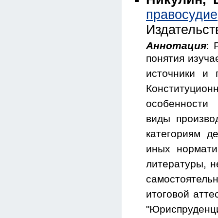
правосудие
Издательст
Аннотация
: 
понятия изуча
источники и 
Конституци
особенности 
виды произво
категориям д
иных нормати
литературы, н
самостоятель
итоговой атте
"Юриспруденци