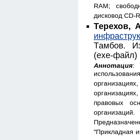
RAM; свобод
дисковод CD-
Терехов, А
инфрастру
Тамбов. И
(exe-файл)
Аннотация
:
использован
организация
организациях
правовых ос
организаций.
Предназнач
"Прикладная и