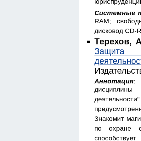
юриспруденции
Системные т
RAM; свобод
дисковод CD-
Терехов, А
Защита 
деятельнос
Издательст
Аннотация
:
дисциплины
деятельност
предусмотрен
Знакомит маги
по охране о
способствуе