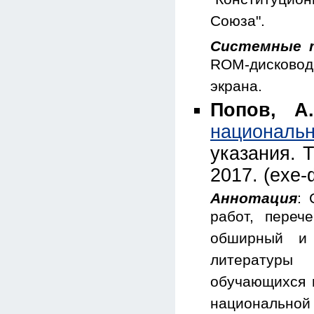
"Конституцион
Союза".
Системные 
ROM-дисковод 
экрана.
Попов, А.
национал
указания. 
2017. (exe-
Аннотация
: 
работ, переч
обширный и 
литературы
обучающихся п
национальной 