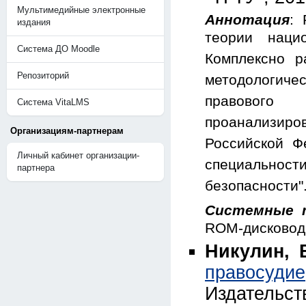
Мультимедийные электронные
Аннотация
: 
издания
теории наци
Система ДО Moodle
Комплексно р
Репозиторий
методологич
правового 
Система VitaLMS
проанализиро
Организациям-партнерам
Российской Ф
Личный кабинет организации-
специальности
партнера
безопасности"
Системные 
ROM-дисковод;
Никулин, В
правосудие
Издательст