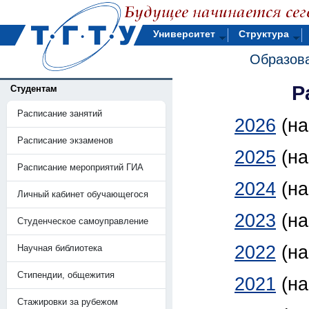
Университет
Структура
Образова
Р
Студентам
Расписание занятий
2026
(н
Расписание экзаменов
2025
(н
Расписание мероприятий ГИА
2024
(н
Личный кабинет обучающегося
2023
(н
Студенческое самоуправление
2022
(н
Научная библиотека
Стипендии, общежития
2021
(н
Стажировки за рубежом