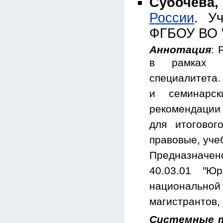
Субочева,
России
. У
ФГБОУ ВО "
Аннотация
: 
в рамках о
специалитета.
и семинарск
рекомендации
для итоговог
правовые, уче
Предназначен
40.03.01 "Юр
национальной
магистрантов,
Системные т