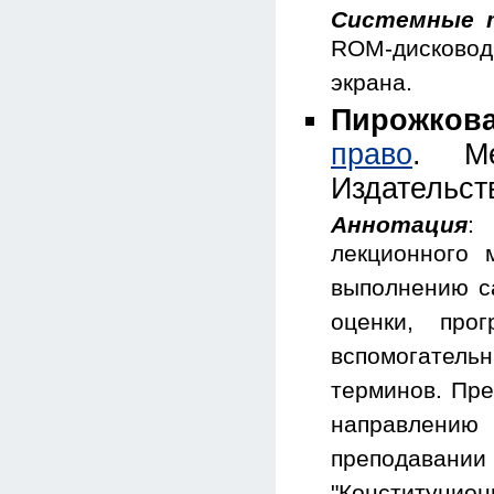
Системные 
ROM-дисковод 
экрана.
Пирожкова
право
. Ме
Издательст
Аннотация
:
лекционного 
выполнению са
оценки, прог
вспомогател
терминов. Пре
направлению
преподаван