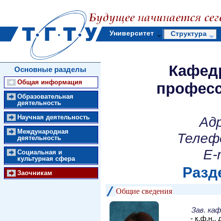
Университет
Структура
Кафед
Основные разделы
Общая информация
професс
Образовательная
деятельность
Научная деятельность
Адр
Международная
Телеф
деятельность
E-
Социальная и
культурная сфера
Разд
Заочникам
Общие сведения
Зав. ка
- к.ф.н.,