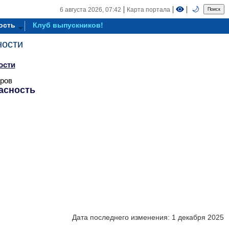
|
|
|
🌙
6 августа 2026,
07:42
Карта портала
ость
Клуб выпускников!
ности
ости
тров
асность
Дата последнего изменения: 1 декабря 2025