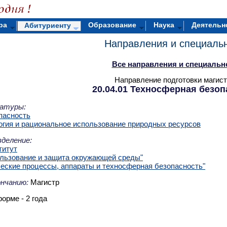
ра
Образование
Наука
Деятельн
Абитуриенту
Направления и специаль
Все направления и специальн
Направление подготовки магис
20.04.01 Техносферная безоп
атуры:
пасность
гия и рациональное использование природных ресурсов
деление:
титут
льзование и защита окружающей среды"
еские процессы, аппараты и техносферная безопасность"
ончанию:
Магистр
орме - 2 года