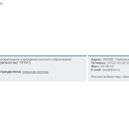
ла
разовательное учреждение высшего образования
Адрес:
392000, Тамбовска
 (ФГБОУ ВО "ТГТУ")
Телефон:
(4752)
63-10-1
Факс:
63-06-43
E-mail:
tstu@tstu.ru
 определена
приказом ректора
Письмо вебмастеру
, зво