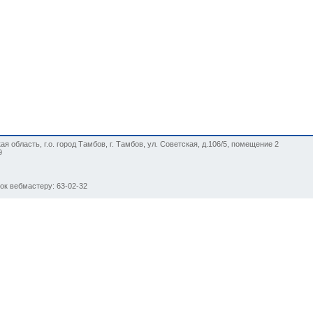
я область, г.о. город Тамбов, г. Тамбов, ул. Советская, д.106/5, помещение 2
9
нок вебмастеру: 63-02-32