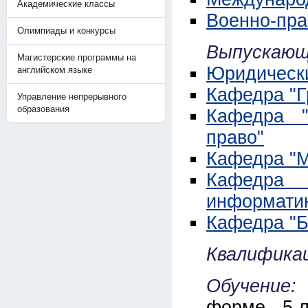
Академические классы
Военно-пра
Олимпиады и конкурсы
Выпускающ
Магистерские программы на
Юридически
английском языке
Кафедра "Г
Управление непрерывного
образования
Кафедра "
право"
Кафедра "М
Кафедра 
информатик
Кафедра "Б
Квалификац
Обучение
форме - 5 л