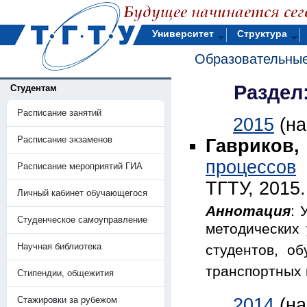
Университет
Структура
Образовательные
Раздел
Студентам
Расписание занятий
2015
(н
Расписание экзаменов
Гавриков,
процессов
(
Расписание мероприятий ГИА
ТГТУ, 2015.
Личный кабинет обучающегося
Аннотация
: 
Студенческое самоуправление
методических
Научная библиотека
студентов, о
транспортных 
Стипендии, общежития
Стажировки за рубежом
2014
(н