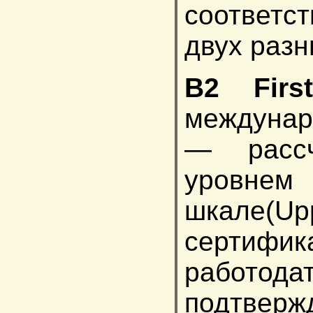
соответст
двух разн
B2 Firs
междунар
— расс
уровнем
шкале(Up
сертиф
работ
подтверж