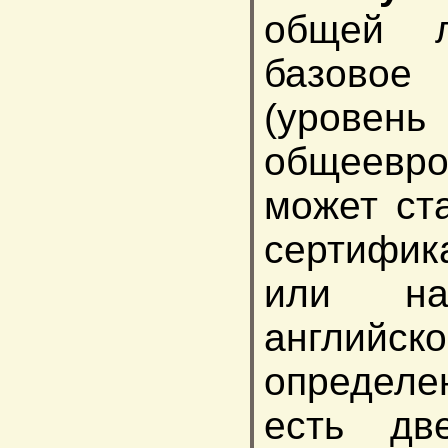
общей л
базово
(уровень
общеевро
может ст
сертифик
или нач
английск
определе
есть дв