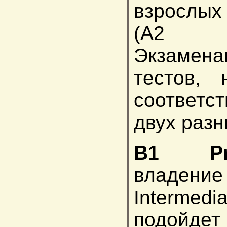
взрослых
(A2 K
Экзамен
тестов, 
соответст
двух разн
B1 Prel
владени
Intermed
подойдет