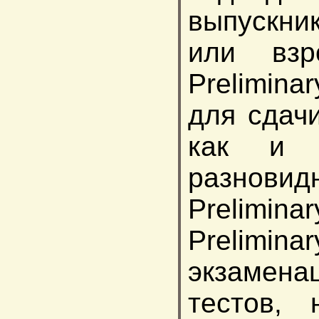
выпускни
или взр
Prelimina
для сдачи
как и 
разновид
Prelimin
Prelim
экзамен
тестов, 