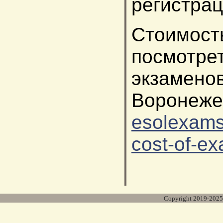
регистрац
Стоимо
посмотре
экзамен
Во
esolexams.
cost-of-e
Copyright 2019-202