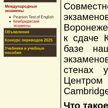
Совмес
Международные
экзамены
экзамен
Pearson Test of English
Кембриджские
Воронеже
экзамены
Объявления
к сдаче 
Конкурс переводов 2025
базе наш
Учебники и учебные
пособия
экзамено
стенах у
Центро
Cambridge
Что тако