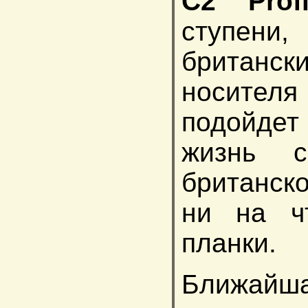
C2 Profi
ступени,
британск
носител
подойдет
жизнь 
британско
ни на ч
планки.
Ближайша