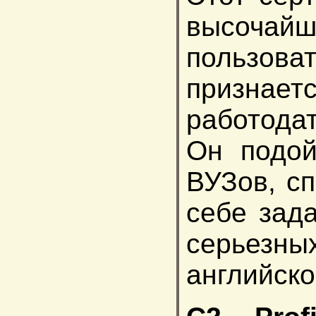
высоча
пользова
призн
работодат
Он подой
ВУЗов, сп
себе зад
серьезны
английско