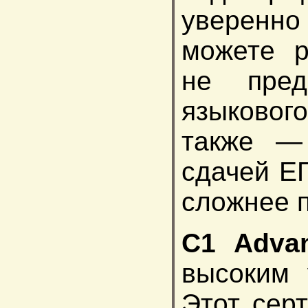
уверенно
можете р
не пред
языковог
также — 
сдачей ЕГ
сложнее п
C1 Adva
высоким 
Этот сер