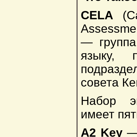
CELA
(Ca
Assessme
— группа
языку, 
подразде
совета Ке
Набор эк
имеет пят
А2 Key
— 