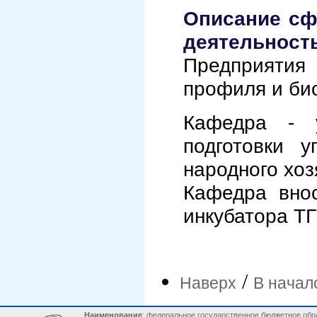
Описание сф
деятельность
Предприятия 
профиля и би
Кафедра - у
подготовки у
народного хоз
Кафедра внос
инкубатора Т
/
Наверх
В начал
Наименование
: федеральное государственное бюджетное обр