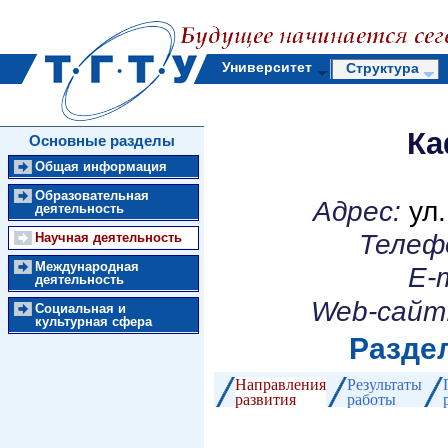
Университет
Структура
Ка
Основные разделы
Общая информация
Образовательная
Адрес:
ул.
деятельность
Телеф
Научная деятельность
Международная
E-m
деятельность
Web-сайт
Социальная и
культурная сфера
Раздел
Направления
Результаты
развития
работы