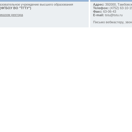
разовательное учреждение высшего образования
Адрес:
392000, Тамбовска
 (ФГБОУ ВО "ТГТУ")
Телефон:
(4752)
63-10-1
Факс:
63-06-43
иказом ректора
E-mail:
tstu@tstu.ru
Письмо вебмастеру
, зво