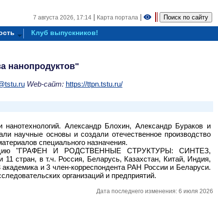
|
|
7 августа 2026,
17:14
Карта портала
ость
Клуб выпускников!
ва нанопродуктов"
tstu.ru
Web-сайт:
https://ttpn.tstu.ru/
 нанотехнологий. Александр Блохин, Александр Бураков и
али научные основы и создали отечественное производство
материалов специального назначения.
еренцию "ГРАФЕН И РОДСТВЕННЫЕ СТРУКТУРЫ: СИНТЕЗ,
тран, в т.ч. Россия, Беларусь, Казахстан, Китай, Индия,
 3 академика и 3 член-корреспондента РАН России и Беларуси.
сследовательских организаций и предприятий.
Дата последнего изменения: 6 июля 2026