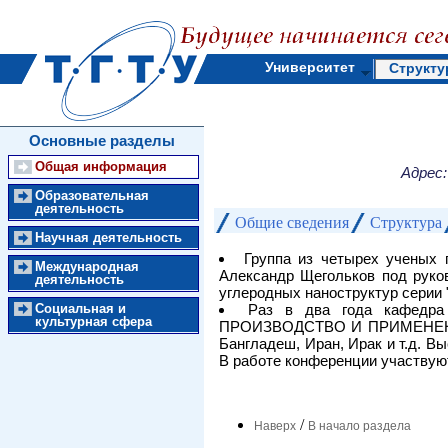
Университет
Структу
Основные разделы
Общая информация
Адрес:
Образовательная
деятельность
Общие сведения
Структура
Научная деятельность
Группа из четырех ученых 
Международная
Александр Щегольков под руко
деятельность
углеродных наноструктур серии
Социальная и
Раз в два года кафедр
культурная сфера
ПРОИЗВОДСТВО И ПРИМЕНЕНИЕ". 
Бангладеш, Иран, Ирак и т.д. В
В работе конференции участвуют
/
Наверх
В начало раздела