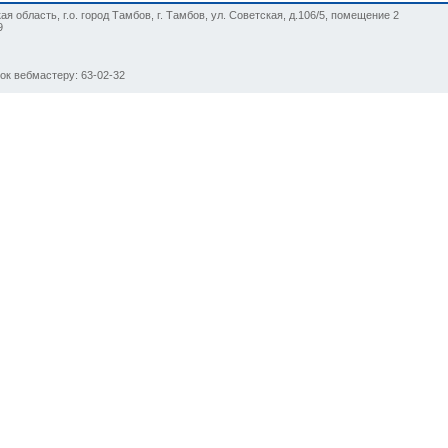
я область, г.о. город Тамбов, г. Тамбов, ул. Советская, д.106/5, помещение 2
9
нок вебмастеру: 63-02-32