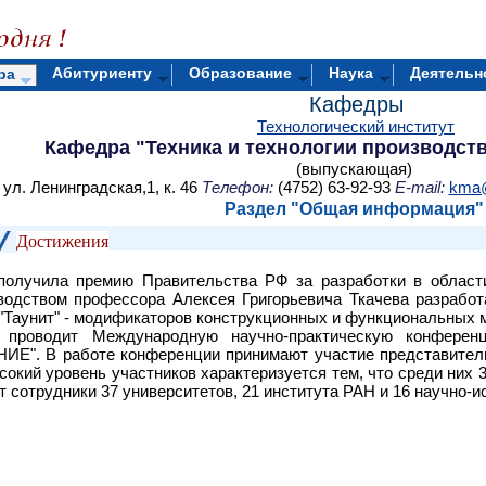
Абитуриенту
Образование
Наука
Деятельн
ра
Кафедры
Технологический институт
Кафедра "Техника и технологии производст
(выпускающая)
ул. Ленинградская,1, к. 46
Телефон:
(4752) 63-92-93
E-mail:
kma@
Раздел "
Общая информация"
Достижения
получила премию Правительства РФ за разработки в области
водством профессора Алексея Григорьевича Ткачева разработ
 "Таунит" - модификаторов конструкционных и функциональных 
а проводит Международную научно-практическую конф
В работе конференции принимают участие представители 11 с
ысокий уровень участников характеризуется тем, что среди них
 сотрудники 37 университетов, 21 института РАН и 16 научно-и