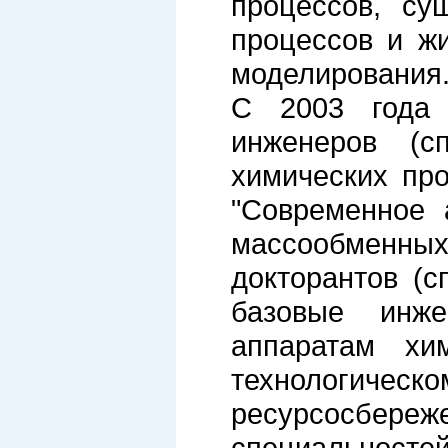
процессов, су
процессов и жи
моделирования
С 2003 года 
инженеров (с
химических про
"Современное 
массообменн
докторантов (с
базовые инж
аппаратам хи
технологиче
ресурсосбере
специальностей