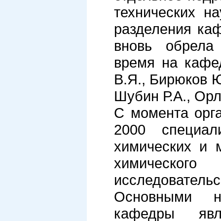
технических н
разделения ка
вновь обрела 
время на кафе
В.Я., Бирюков Ю
Шубин Р.А., Ор
С момента орг
2000 специа
химических и 
химическог
исследовател
Основными н
кафедры явл