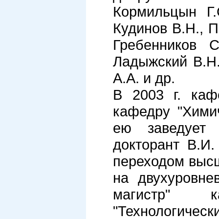
Кормильцын Г.
Кудинов В.Н., 
Гребенников С
Ладыжский В.Н.
А.А. и др.
В 2003 г. ка
кафедру "Хими
ею заведует д
докторант В.И.
переходом выс
на двухуровне
магистр" к
"Технологическ