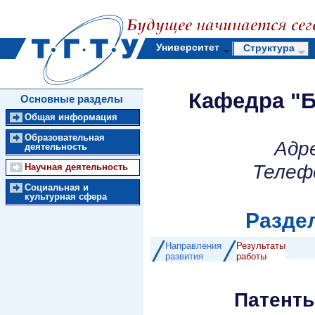
Университет
Структура
Кафедра "Б
Основные разделы
Общая информация
Образовательная
Адр
деятельность
Телеф
Научная деятельность
Социальная и
культурная сфера
Раздел
Направления
Результаты
развития
работы
Патенты