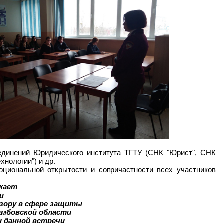
ъединений Юридического института ТГТУ (СНК "Юрист", СНК
ологии") и др.
циональной открытости и сопричастности всех участников
жает
и
дзору в сфере защиты
амбовской области
и данной встречи