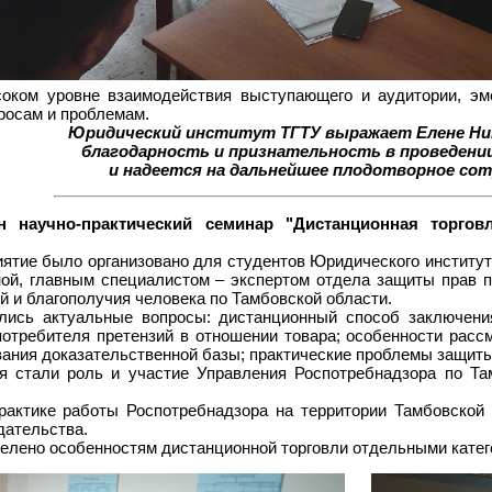
оком уровне взаимодействия выступающего и аудитории, эмо
росам и проблемам.
Юридический институт ТГТУ выражает Елене Ни
благодарность и признательность в проведени
и надеется на дальнейшее плодотворное со
ен научно-практический семинар "Дистанционная торго
ятие было организовано для студентов Юридического институт
ой, главным специалистом – экспертом отдела защиты прав 
 и благополучия человека по Тамбовской области.
лись актуальные вопросы: дистанционный способ заключения
потребителя претензий в отношении товара; особенности расс
ания доказательственной базы; практические проблемы защиты 
 стали роль и участие Управления Роспотребнадзора по Та
актике работы Роспотребнадзора на территории Тамбовской 
дательства.
елено особенностям дистанционной торговли отдельными катег