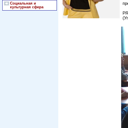
пр
Социальная и
культурная сфера
PR
(У