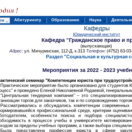
Абитуриенту
Образование
Наука
Деятельн
ра
Кафедры
Юридический институт
Кафедра "Гражданское право и п
(выпускающая)
Адрес:
ул. Мичуринская, 112-Д, к.313
Телефон:
(4752) 63-03
Раздел "
Социальная и культурная 
Мероприятия за 2022 - 2023 учеб
практический семинар "Компетенции юриста при трудоустройс
Практическое мероприятие было организовано для студентов 
оцесс" и проведено Еленой Николаевной Родаевой, генеральны
"Центральная тендерная компания" – это специализированна
ганизации торгов для заказчиков, так и по сопровождению торго
Рассматривались и обсуждались компетенции современных ю
ормировавшейся профессиональной среде, критерии оцениван
ботодателем, особенности поиска и подбора специалис
обходимость в процессе учебы в университете мотивированн
ходом за пределы учебных программ, а также выбора специали
Была представлена профессия юриста в сфере закупок