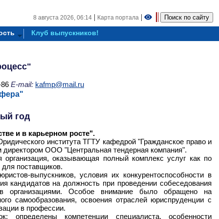
|
|
8 августа 2026,
06:14
Карта портала
ость
Клуб выпускников!
роцесс"
-86
E-mail:
kafmp@mail.ru
сфера"
ный год
тве и в карьерном росте".
Юридического института ТГТУ кафедрой "Гражданское право и
м директором ООО "Центральная тендерная компания".
я организация, оказывающая полный комплекс услуг как по
в для поставщиков.
ристов-выпускников, условия их конкурентоспособности в
ия кандидатов на должность при проведении собеседования
тов организациями. Особое внимание было обращено на
ого самообразования, освоения отраслей юриспруденции с
зации в профессии.
: определены компетенции специалиста, особенности