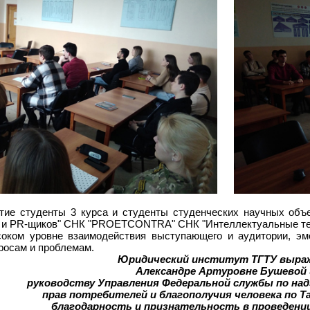
тие студенты 3 курса и студенты студенческих научных об
 и PR-щиков" СНК "PROETCONTRA" СНК "Интеллектуальные техн
оком уровне взаимодействия выступающего и аудитории, эмо
росам и проблемам.
Юридический институт ТГТУ выра
Александре Артуровне Бушевой 
руководству Управления Федеральной службы по на
прав потребителей и благополучия человека по Т
благодарность и признательность в проведени