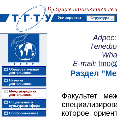
Университет
Структура
Адрес:
Телефо
Wha
E-mail:
fmo@m
Образовательная
Раздел "
Ме
деятельность
Научная
деятельность
Международная
Факультет меж
деятельность
Социальная и
специализиров
культурная сфера
которое ориен
Профориентация