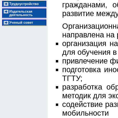
гражданами, о
Трудоустройство
развитие между
Издательская
деятельность
Ученый совет
Организацио
направлена на
организация н
для обучения в
привлечение фи
подготовка ин
ТГТУ;
разработка об
методик для эк
содействие ра
мобильности