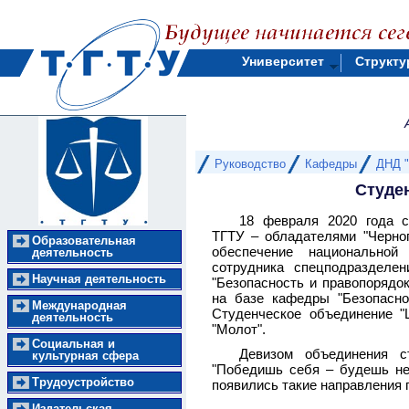
Университет
Структу
Руководство
Кафедры
ДНД "
Студе
18 февраля 2020 года с
ТГТУ – обладателями "Черног
Образовательная
обеспечение национальной
деятельность
сотрудника спецподразделе
Научная деятельность
"Безопасность и правопорядо
на базе кафедры "Безопасно
Международная
Студенческое объединение "Ц
деятельность
"Молот".
Социальная и
Девизом объединения с
культурная сфера
"Победишь себя – будешь не
Трудоустройство
появились такие направления п
Издательская