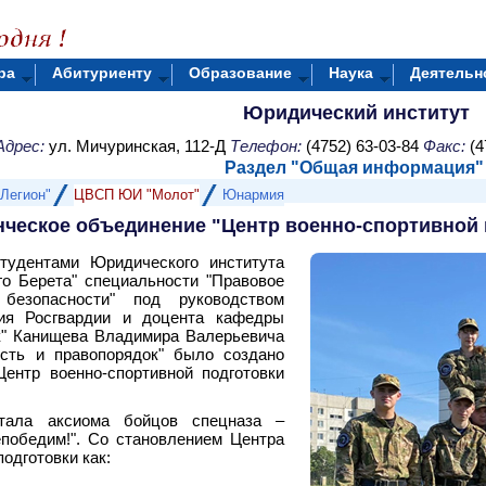
ра
Абитуриенту
Образование
Наука
Деятельн
Юридический институт
Адрес:
ул. Мичуринская, 112-Д
Телефон:
(4752) 63-03-84
Факс:
(4
Раздел "
Общая информация"
Легион"
ЦВСП ЮИ "Молот"
Юнармия
нческое объединение "Центр военно-спортивной 
тудентами Юридического института
о Берета" специальности "Правовое
 безопасности" под руководством
ния Росгвардии и доцента кафедры
к" Канищева Владимира Валерьевича
сть и правопорядок" было создано
ентр военно-спортивной подготовки
тала аксиома бойцов спецназа –
победим!". Со становлением Центра
одготовки как: