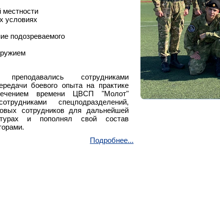
й местности
их условиях
ние подозреваемого
оружием
преподавались сотрудниками
ередачи боевого опыта на практике
ечением времени ЦВСП "Молот"
рудниками спецподразделений,
новых сотрудников для дальнейшей
турах и пополнял свой состав
торами.
Подробнее...