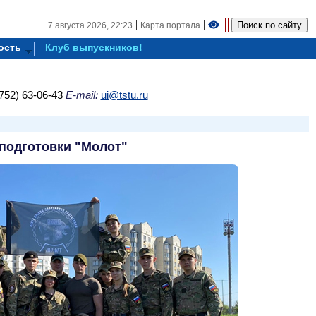
|
|
7 августа 2026,
22:23
Карта портала
ость
Клуб выпускников!
752) 63-06-43
E-mail:
ui@tstu.ru
подготовки "Молот"