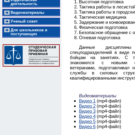
Высотная подготовка
деятельность
Тактика работы в лесисто
Тактика работы в городск
Видеоматериалы
Тактическая медицина
Ученый совет
Задержание и конвоирова
Физическая подготовка
Для школьников и
Безопасное обращение с 
поступающих
Огневая подготовка
Данные дисциплины 
спецподразделений в виде п
бойцам на занятиях. С т
знакомился с новыми сот
ветеранами, подготавливал 
службы в силовых струк
квалифицированными инструк
Видеоматериалы
Видео 1
(mp4-файл)
Видео 2
(mp4-файл)
Видео 3
(mp4-файл)
Видео 4
(mp4-файл)
Видео 5
(mp4-файл)
Видео 6
(mp4-файл)