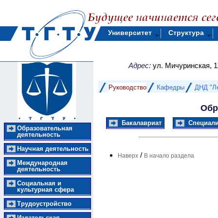
Университет
Структура
Адрес:
ул. Мичуринская, 1
Руководство
Кафедры
ДНД "Л
Обр
Бакалавриат
Специали
Образовательная
деятельность
Научная деятельность
/
Наверх
В начало раздела
Международная
деятельность
Социальная и
культурная сфера
Трудоустройство
Издательская