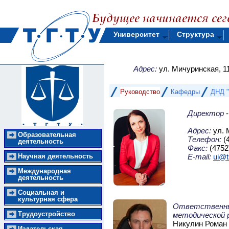
Университет
Структура
Адрес:
ул. Мичуринская, 1
Руководство
Кафедры
ДНД "
Директор
-
Адрес:
ул. 
Образовательная
Телефон:
(4
деятельность
Факс:
(4752
Научная деятельность
E-mail:
ui@t
Международная
деятельность
Социальная и
культурная сфера
Ответственный
Трудоустройство
методической 
Никулин Роман
Издательская