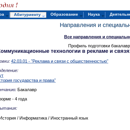
ра
Образование
Наука
Деятельн
Абитуриенту
Направления и специаль
Все направления и специальн
Профиль подготовки бакалавр
Коммуникационные технологии в рекламе и связя
овки:
42.03.01 - "Реклама и связи с общественностью"
деление:
ут
тория государства и права"
ончанию:
Бакалавр
орме - 4 года
ытания:
История / Информатика / Иностранный язык