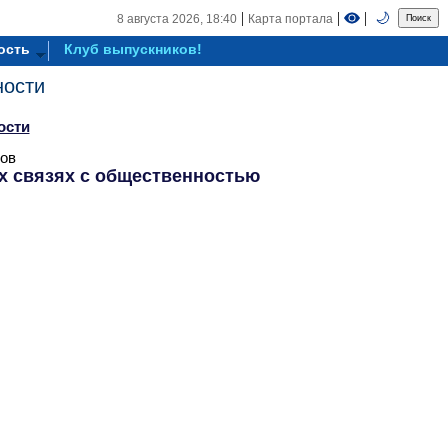
|
|
|
🌙
8 августа 2026,
18:40
Карта портала
ость
Клуб выпускников!
ности
ости
ов
х связях с общественностью