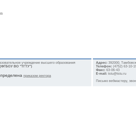
ла
разовательное учреждение высшего образования
Адрес:
392000, Тамбовска
 (ФГБОУ ВО "ТГТУ")
Телефон:
(4752)
63-10-1
Факс:
63-06-43
E-mail:
tstu@tstu.ru
 определена
приказом ректора
Письмо вебмастеру
, зво