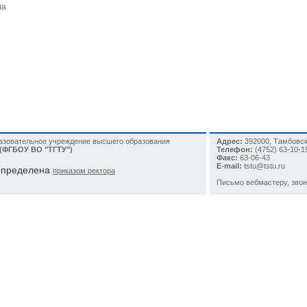
ла
разовательное учреждение высшего образования
Адрес:
392000, Тамбовска
 (ФГБОУ ВО "ТГТУ")
Телефон:
(4752)
63-10-1
Факс:
63-06-43
E-mail:
tstu@tstu.ru
 определена
приказом ректора
Письмо вебмастеру
, зво