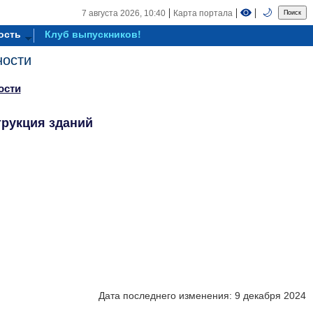
|
|
|
🌙
7 августа 2026,
10:40
Карта портала
ость
Клуб выпускников!
ности
ости
трукция зданий
Дата последнего изменения: 9 декабря 2024