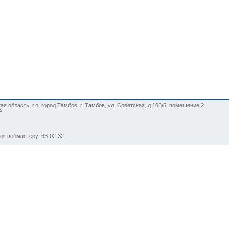
я область, г.о. город Тамбов, г. Тамбов, ул. Советская, д.106/5, помещение 2
9
нок вебмастеру: 63-02-32