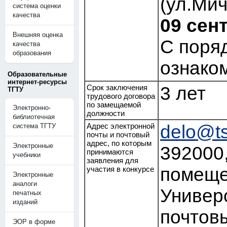
(ул.Мич
система оценки
качества
09 сен
Внешняя оценка
С поря
качества
образования
ознако
Образовательные
интернет-ресурсы
Срок заключения
3 лет
ТГТУ
трудового договора
по замещаемой
Электронно-
должности
библиотечная
Адрес электронной
delo@ts
система ТГТУ
почты и почтовый
адрес, по которым
Электронные
392000,
принимаются
учебники
заявления для
помеще
участия в конкурсе
Электронные
аналоги
Универс
печатных
изданий
почтов
ЭОР в форме