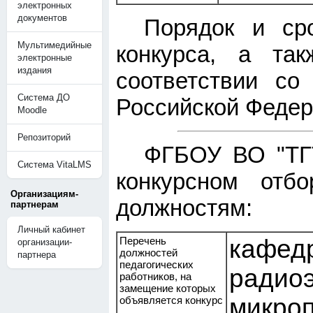
электронных
документов
Порядок и ср
Мультимедийные
конкурса, а та
электронные
издания
соответствии со
Система ДО
Российской Федер
Moodle
Репозиторий
ФГБОУ ВО "Т
Система VitaLMS
конкурсном отб
Организациям-
должностям:
партнерам
Личный кабинет
Перечень
кафед
организации-
должностей
партнера
педагогических
радиоэ
работников, на
замещение которых
микро
объявляется конкурс