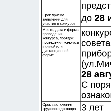
предс
Срок приема
до
28 
заявлений для
участия в конкурсе
Место, дата и форма
конкур
проведения
конкурса, порядок
совета
проведения конкурса
в очной или
прибор
дистанционной
форме
(ул.Ми
28 авг
С поря
ознак
Срок заключения
3 лет
трудового договора