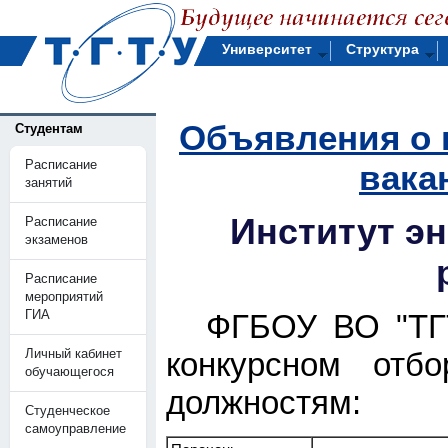
Университет
Структура
Объявления о 
Студентам
Расписание
вака
занятий
Институт эн
Расписание
экзаменов
Расписание
мероприятий
ГИА
ФГБОУ ВО "Т
Личный кабинет
конкурсном отб
обучающегося
должностям:
Студенческое
самоуправление