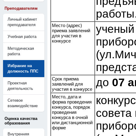
предъя
Преподавателям
работы
Личный кабинет
преподавателя
Место (адрес)
ученый 
приема заявлений
для участия в
Учебная работа
прибор
конкурсе
Методическая
(ул.Мич
работа
предст
Избрание на
должность ППС
Срок приема
до
07 а
Проектная
заявлений для
деятельность
участия в конкурсе
Место, дата и
конкурс
Сетевое
форма проведения
взаимодействие
конкурса, порядок
совета 
проведения
конкурса в очной
Оценка качества
прибор
или дистанционной
образования
форме
Внутренняя