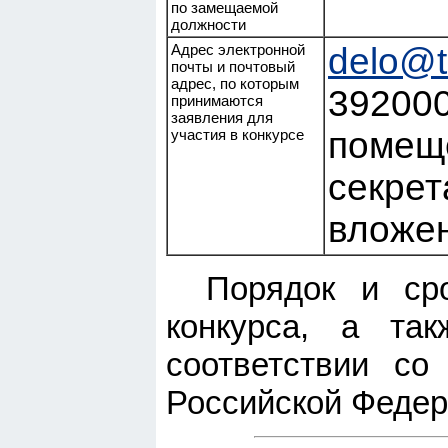
по замещаемой
должности
Адрес электронной
delo@t
почты и почтовый
адрес, по которым
392000
принимаются
заявления для
помеще
участия в конкурсе
секрет
вложен
Порядок и ср
конкурса, а та
соответствии со
Российской Федер