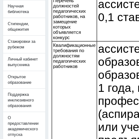
Перечень
ассист
должностей
Научная
педагогических
библиотека
0,1 став
работников, на
замещение
Стипендии,
которых
общежития
объявляется
конкурс
Стажировки за
Квалификационные
ассист
рубежом
требования по
должностям
образо
Личный кабинет
педагогических
выпускника
работников
образо
Открытое
образование
1 года,
Поддержка
профес
инклюзивного
образования
(аспира
О
или уче
предоставлении
академического
отпуска