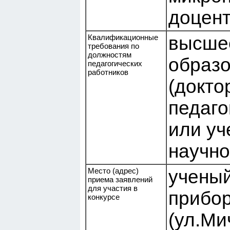
доцент 
Квалификационные
высше
требования по
должностям
образо
педагогических
работников
(докто
педаго
или уч
научно
Место (адрес)
ученый
приема заявлений
для участия в
прибор
конкурсе
(ул.Ми