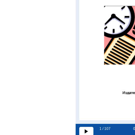
1 / 107
0