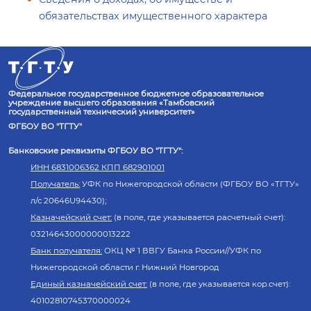
обязательствах имущественного характера
Федеральное государственное бюджетное образовательное
учреждение высшего образования «Тамбовский
государственный технический университет»
ФГБОУ ВО "ТГТУ"
Банковские реквизиты ФГБОУ ВО "ТГТУ":
ИНН 6831006362 КПП 682901001
Получатель:
УФК по Нижегородской области (ФГБОУ ВО «ТГТУ»
л/с 20646U94430);
Казначейский счет:
(в поле, где указывается расчетный счет):
03214643000000013222
Банк получателя:
ОКЦ № 1 ВВГУ Банка России//УФК по
Нижегородской области г. Нижний Новгород
Единый казначейский счет:
(в поле, где указывается кор.счет):
40102810745370000024