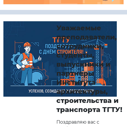
Уважаемые
преподаватели,
сотрудники,
студенты,
выпускники и
партнеры
Института
архитектуры,
строительства и
транспорта ТГТУ!
Поздравляю вас с