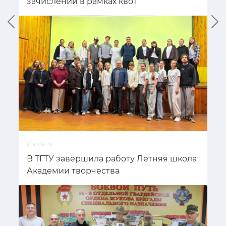
зачислении в рамках квот
Предыдущий
Сл
Июль 31
В ТГТУ завершила работу Летняя школа
Академии творчества