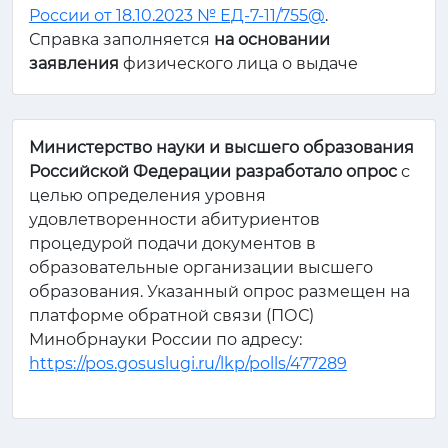
России от 18.10.2023 № ЕД-7-11/755@
.
Справка заполняется
на основании
заявления
физического лица о выдаче
Справки об оплате образовательных услуг
для представления в налоговый орган (см.
примерную форму заявления в
Министерство науки и высшего образования
прикрепленном файле).
Российской Федерации разработало опрос
с
целью определения уровня
удовлетворенности абитуриентов
процедурой подачи документов в
образовательные организации высшего
образования. Указанный опрос размещен на
платформе обратной связи (ПОС)
Минобрнауки России по адресу:
https://pos.gosuslugi.ru/lkp/polls/477289