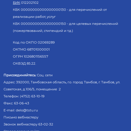
БИК
012202102
КБК 00000000000000000130 - для перечислений от
реализации работ, услуг
КБК 00000000000000000150 - для целевых перечислений
(пожертвований, стипендий и т.д.)
Код по ОКПО 02069289
ОКТМО 68701000001
ОГРН 1026801156557
ОКВЭД 85.22.
Присоединяйтесь:
Соц. сети
Адрес: 392000, Тамбовская область, г.о. город Тамбов, г. Тамбов, ул.
Советская, д.106/5, помещение 2
Телефон: (4752) 63-10-19
Факс: 63-06-43
E-mail:
delo@tstu.ru
Письмо вебмастеру
Звонок вебмастеру 63-02-32