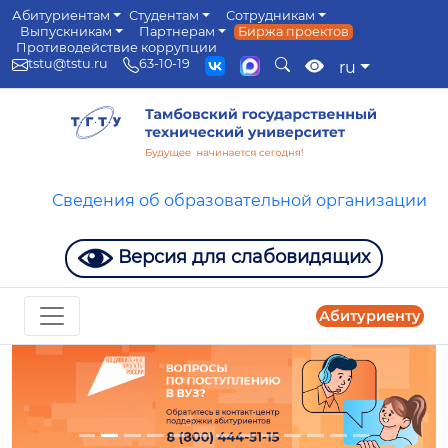
Абитуриентам
Студентам
Сотрудникам
Выпускникам
Партнерам
Биржа проектов
Противодействие коррупции
tstu@tstu.ru
63-10-19
ru
Сведения об образовательной организации
Версия для слабовидящих
Абитуриенту